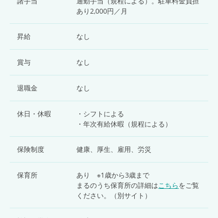
諸手当
通勤手当（規程による）。駐車料金負担
あり2,000円／月
昇給
なし
賞与
なし
退職金
なし
休日・休暇
・シフトによる
・年次有給休暇（規程による）
保険制度
健康、厚生、雇用、労災
保育所
あり ※1歳から3歳まで
まるのうち保育所の詳細は
こちら
をご覧
ください。（別サイト）