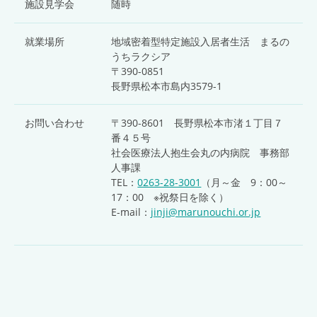
施設見学会
随時
就業場所
地域密着型特定施設入居者生活 まるの
うちラクシア
〒390-0851
長野県松本市島内3579-1
お問い合わせ
〒390-8601 長野県松本市渚１丁目７
番４５号
社会医療法人抱生会丸の内病院 事務部
人事課
TEL：
0263-28-3001
（月～金 9：00～
17：00 ※祝祭日を除く）
E-mail：
jinji@marunouchi.or.jp