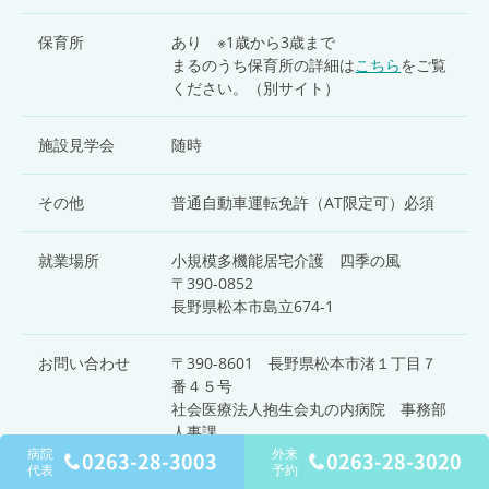
保育所
あり ※1歳から3歳まで
まるのうち保育所の詳細は
こちら
をご覧
ください。（別サイト）
施設見学会
随時
その他
普通自動車運転免許（AT限定可）必須
就業場所
小規模多機能居宅介護 四季の風
〒390-0852
長野県松本市島立674-1
お問い合わせ
〒390-8601 長野県松本市渚１丁目７
番４５号
社会医療法人抱生会丸の内病院 事務部
人事課
TEL：
0263-28-3001
（月～金 9：00～
病院
外来
0263-28-3003
0263-28-3020
代表
予約
17：00 ※祝祭日を除く）