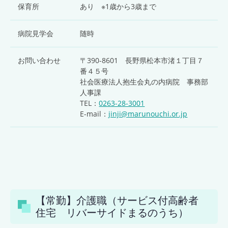
保育所
あり ※1歳から3歳まで
病院見学会
随時
お問い合わせ
〒390-8601 長野県松本市渚１丁目７
番４５号
社会医療法人抱生会丸の内病院 事務部
人事課
TEL：
0263-28-3001
E-mail：
jinji@marunouchi.or.jp
【常勤】介護職（サービス付高齢者
住宅 リバーサイドまるのうち）