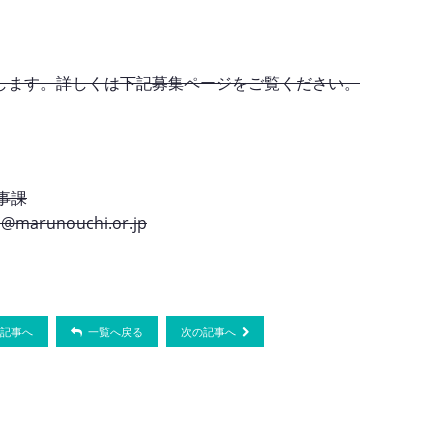
集します。詳しくは下記募集ページをご覧ください。
事課
@marunouchi.or.jp
記事へ
一覧へ戻る
次の記事へ