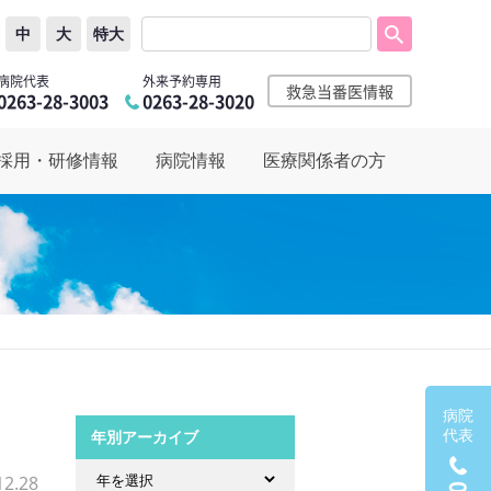
中
大
特大
病院代表
外来予約専用
救急当番医情報
0263-28-3003
0263-28-3020
採用・研修情報
病院情報
医療関係者の方
病院
代表
年別アーカイブ
12.28