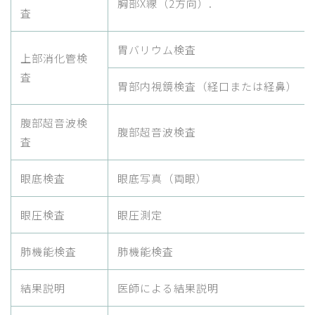
胸部X線（2方向）.
査
胃バリウム検査
上部消化管検
査
胃部内視鏡検査（経口または経鼻）
腹部超音波検
腹部超音波検査
査
眼底検査
眼底写真（両眼）
眼圧検査
眼圧測定
肺機能検査
肺機能検査
結果説明
医師による結果説明