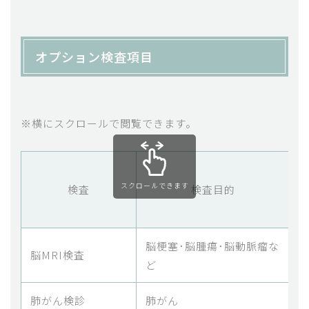
オプション検査項目
※横にスクロールで閲覧できます。
スクロールできます
検査
検査目的
脳梗塞･脳腫瘍･脳動脈瘤な
脳MRI検査
頭
ど
肺がん検診
肺がん
胸