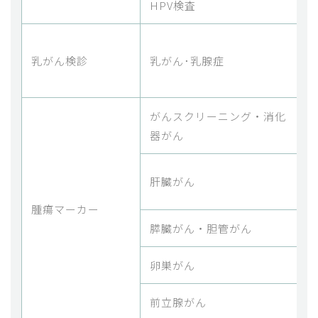
HPV検査
H
マ
乳がん検診
乳がん･乳腺症
がんスクリーニング・消化
C
器がん
A
肝臓がん
量
腫瘍マーカー
膵臓がん・胆管がん
C
卵巣がん
C
前立腺がん
P