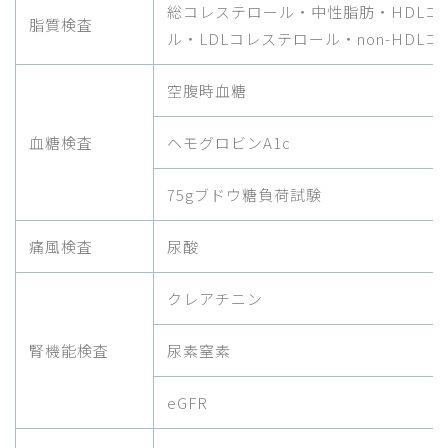
総コレステロール・中性脂肪・HDLコ
脂質検査
ル・LDLコレステロール・non-HDL
空腹時血糖
血糖検査
ヘモグロビンA1c
75gブドウ糖負荷試験
痛風検査
尿酸
クレアチニン
腎機能検査
尿素窒素
eGFR