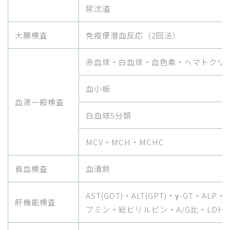
尿沈渣
大腸検査
免疫便潜血反応（2回法）
赤血球・白血球・血色素・ヘマトクリ
血小板
血液一般検査
白血球5分類
MCV・MCH・MCHC
貧血検査
血清鉄
AST(GOT)・ALT(GPT)・γ-GT・AL
肝機能検査
ブミン・総ビリルビン・A/G比・LDH