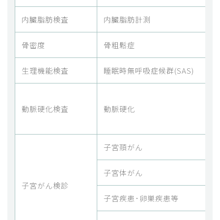
内臓脂肪検査
内臓脂肪計測
内
骨密度
骨粗鬆症
骨
生理機能検査
睡眠時無呼吸症候群(SAS)
動
動脈硬化検査
動脈硬化
子宮頚がん
子宮体がん
子宮がん検診
子宮疾患･卵巣疾患等